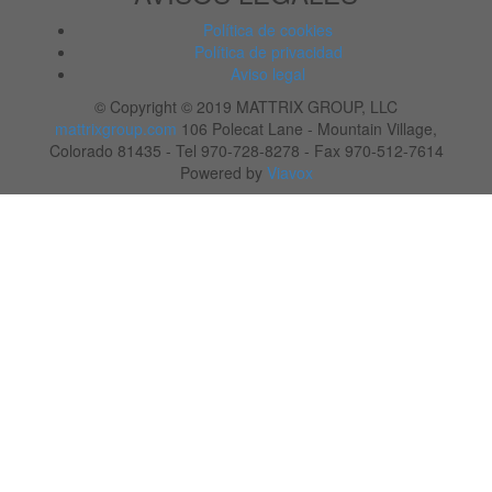
Política de cookies
Política de privacidad
Aviso legal
© Copyright © 2019 MATTRIX GROUP, LLC
mattrixgroup.com
106 Polecat Lane - Mountain Village,
Colorado 81435 - Tel 970-728-8278 - Fax 970-512-7614
Powered by
Viavox