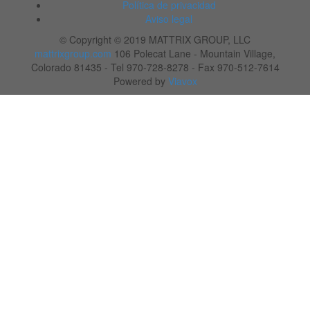
Política de privacidad
Aviso legal
© Copyright © 2019 MATTRIX GROUP, LLC
mattrixgroup.com
106 Polecat Lane - Mountain Village,
Colorado 81435 - Tel 970-728-8278 - Fax 970-512-7614
Powered by
Viavox